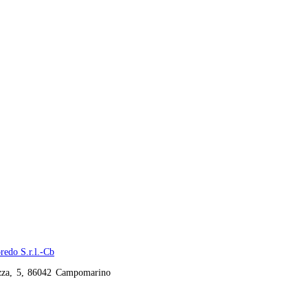
redo S.r.l.-Cb
zza, 5, 86042 Campomarino