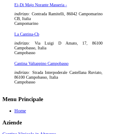
Ei-Di Majo Norante Masseria -
indirizzo:
Contrada Ramitelli, 86042 Campomarino
CB, Italia
Campomarino
La Cantina-Cb
indirizzo:
Via Luigi D Amato, 17, 86100
Campobasso, Italia
Campobasso
Cantina Valtappino Campobasso
indirizzo:
Strada Interpoderale Castellana Ruviato,
86100 Campobasso, Italia
Campobasso
Menu Principale
Home
Aziende