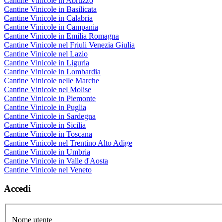
Cantine Vinicole in Abruzzo
Cantine Vinicole in Basilicata
Cantine Vinicole in Calabria
Cantine Vinicole in Campania
Cantine Vinicole in Emilia Romagna
Cantine Vinicole nel Friuli Venezia Giulia
Cantine Vinicole nel Lazio
Cantine Vinicole in Liguria
Cantine Vinicole in Lombardia
Cantine Vinicole nelle Marche
Cantine Vinicole nel Molise
Cantine Vinicole in Piemonte
Cantine Vinicole in Puglia
Cantine Vinicole in Sardegna
Cantine Vinicole in Sicilia
Cantine Vinicole in Toscana
Cantine Vinicole nel Trentino Alto Adige
Cantine Vinicole in Umbria
Cantine Vinicole in Valle d'Aosta
Cantine Vinicole nel Veneto
Accedi
Nome utente