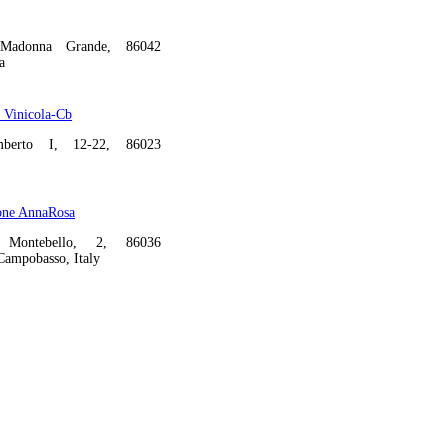
 Madonna Grande, 86042
a
a Vinicola-Cb
berto I, 12-22, 86023
fone AnnaRosa
 Montebello, 2, 86036
Campobasso, Italy