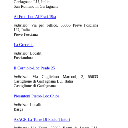
Garfagnana LU, Italia
San Romano in Garfagnana
Ai Frati Loc.Ai Frati 19/a
indirizzo:
Via per Sillico, 55036 Pieve Fosciana
LU, Italia
Pieve Fosciana
La Grecchia
indirizzo:
Localit
Fosciandora
Il Corniolo-Loc.Prade 25
indirizzo:
Via Guglielmo Marconi, 2, 55033
Castiglione di Garfagnana LU, Italia
Castiglione di Garfagnana
Pierantoni Pietro-Loc.Chioi
indirizzo:
Localit
Barga
AzAGR La Torre Di Paolo Tintori