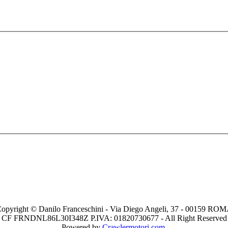
opyright © Danilo Franceschini - Via Diego Angeli, 37 - 00159 RO
CF FRNDNL86L30I348Z P.IVA: 01820730677 - All Right Reserved
Powered by
Crawlermotori.com
.