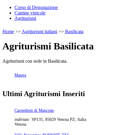
Corso di Degustazione
Cantine vinicole
Agriturismi
Home
>>
Agriturismi italiani
>>
Basilicata
Agriturismi Basilicata
Agriturismi con sede in Basilicata.
Matera
Ultimi Agriturismi Inseriti
Carpediem di Mancone
indirizzo:
SP135, 85029 Venosa PZ, Italia
Venosa