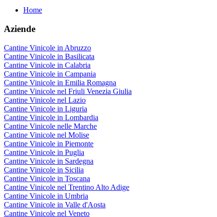
Home
Aziende
Cantine Vinicole in Abruzzo
Cantine Vinicole in Basilicata
Cantine Vinicole in Calabria
Cantine Vinicole in Campania
Cantine Vinicole in Emilia Romagna
Cantine Vinicole nel Friuli Venezia Giulia
Cantine Vinicole nel Lazio
Cantine Vinicole in Liguria
Cantine Vinicole in Lombardia
Cantine Vinicole nelle Marche
Cantine Vinicole nel Molise
Cantine Vinicole in Piemonte
Cantine Vinicole in Puglia
Cantine Vinicole in Sardegna
Cantine Vinicole in Sicilia
Cantine Vinicole in Toscana
Cantine Vinicole nel Trentino Alto Adige
Cantine Vinicole in Umbria
Cantine Vinicole in Valle d'Aosta
Cantine Vinicole nel Veneto