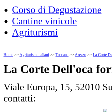
Corso di Degustazione
Cantine vinicole
Agriturismi
Home
>>
Agriturismi italiani
>>
Toscana
>>
Arezzo
>>
La Corte Del
La Corte Dell'oca for
Viale Europa, 15, 52010 Su
contatti: