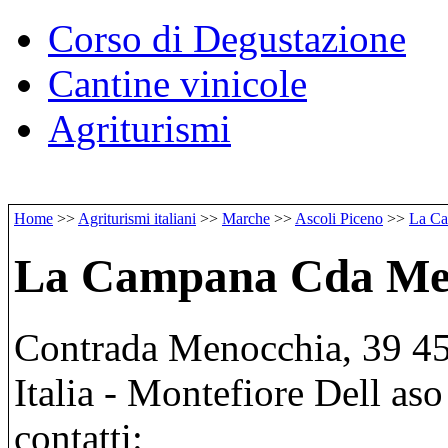
Corso di Degustazione
Cantine vinicole
Agriturismi
Home
>>
Agriturismi italiani
>>
Marche
>>
Ascoli Piceno
>>
La Ca
La Campana Cda Meno
Contrada Menocchia, 39 45
Italia - Montefiore Dell aso
contatti: