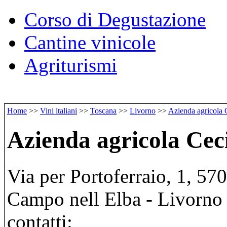
Corso di Degustazione
Cantine vinicole
Agriturismi
Home
>>
Vini italiani
>>
Toscana
>>
Livorno
>>
Azienda agricola 
Azienda agricola Ceci
Via per Portoferraio, 1, 57
Campo nell Elba - Livorno
contatti: