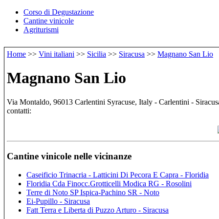
Corso di Degustazione
Cantine vinicole
Agriturismi
Home
>>
Vini italiani
>>
Sicilia
>>
Siracusa
>>
Magnano San Lio
Magnano San Lio
Via Montaldo, 96013 Carlentini Syracuse, Italy - Carlentini - Siracus
contatti:
Cantine vinicole nelle vicinanze
Caseificio Trinacria - Latticini Di Pecora E Capra - Floridia
Floridia Cda Finocc.Grotticelli Modica RG - Rosolini
Terre di Noto SP Ispica-Pachino SR - Noto
Ei-Pupillo - Siracusa
Fatt Terra e Liberta di Puzzo Arturo - Siracusa