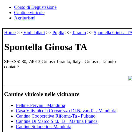
Corso di Degustazione
Cantine vinicole
Agriturismi
Home
>>
Vini italiani
>>
Puglia
>>
Taranto
>>
Spontella Ginosa T
Spontella Ginosa TA
SPexSS580, 74013 Ginosa Taranto, Italy - Ginosa - Taranto
contatti:
Cantine vinicole nelle vicinanze
Felline-Pervini - Manduria
Casa Vitivinicola Cervarezza Di Navar-Ta - Manduria
Cantina Cooperativa Riforma-Ta - Pulsano
Cantine Di Marco S.r.l.-Ta - Martina Franca
Cantine Soloperto - Manduria