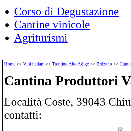
Corso di Degustazione
Cantine vinicole
Agriturismi
Home
>>
Vini italiani
>>
Trentino Alto Adige
>>
Bolzano
>>
Cantin
Cantina Produttori Va
Località Coste, 39043 Chius
contatti: