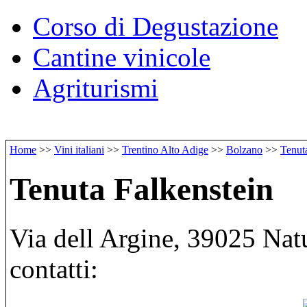
Corso di Degustazione
Cantine vinicole
Agriturismi
Home
>>
Vini italiani
>>
Trentino Alto Adige
>>
Bolzano
>>
Tenut
Tenuta Falkenstein
Via dell Argine, 39025 Nat
contatti: