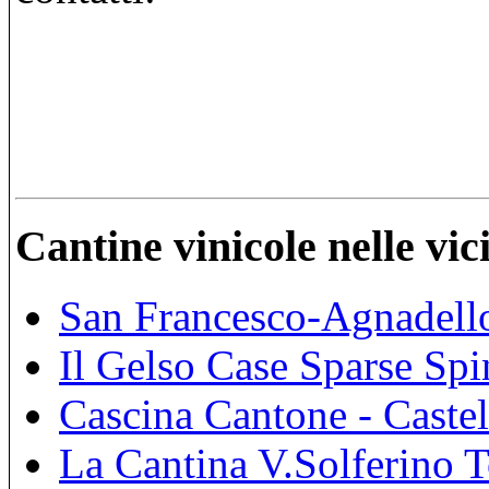
Cantine vinicole nelle vi
San Francesco-Agnadell
Il Gelso Case Sparse S
Cascina Cantone - Caste
La Cantina V.Solferino T