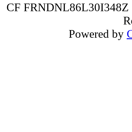
CF FRNDNL86L30I348Z P.
R
Powered by