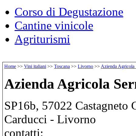
Corso di Degustazione
Cantine vinicole
Agriturismi
Home
>>
Vini italiani
>>
Toscana
>>
Livorno
>>
Azienda Agricola 
Azienda Agricola Ser
SP16b, 57022 Castagneto Ca
Carducci - Livorno
contatti: