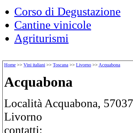
Corso di Degustazione
Cantine vinicole
Agriturismi
Home
>>
Vini italiani
>>
Toscana
>>
Livorno
>>
Acquabona
Acquabona
Località Acquabona, 57037 P
Livorno
contatti: