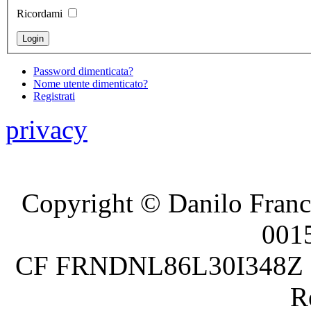
Ricordami
Password dimenticata?
Nome utente dimenticato?
Registrati
privacy
Copyright © Danilo France
001
CF FRNDNL86L30I348Z P.
R