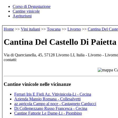
Corso di Degustazione
Cantine vinicole
Agriturismi
Home
>>
Vini italiani
>>
Toscana
>>
Livorno
>>
Cantina Del Caste
Cantina Del Castello Di Paiett
Via di Quercianella, 45, 57128 Livorno LI, Italia - Livorno - Livorn
contatti:
Cantine vinicole nelle vicinanze
Ferrari Iris E Figli Az. Vitivinicola-Li - Cecina
Azienda Mansio Romana - Collesalvetti
az agricola Campo al noce - Castagneto Carducci
Di Collemezzano Russo Francesca - Cecina
Cantine Fattorie Le Dame-Li - Piombino