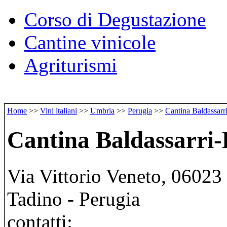
Corso di Degustazione
Cantine vinicole
Agriturismi
Home
>>
Vini italiani
>>
Umbria
>>
Perugia
>>
Cantina Baldassarr
Cantina Baldassarri-
Via Vittorio Veneto, 06023
Tadino - Perugia
contatti: