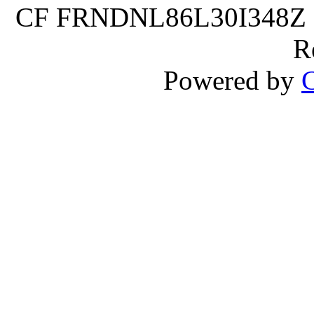
CF FRNDNL86L30I348Z P.
R
Powered by