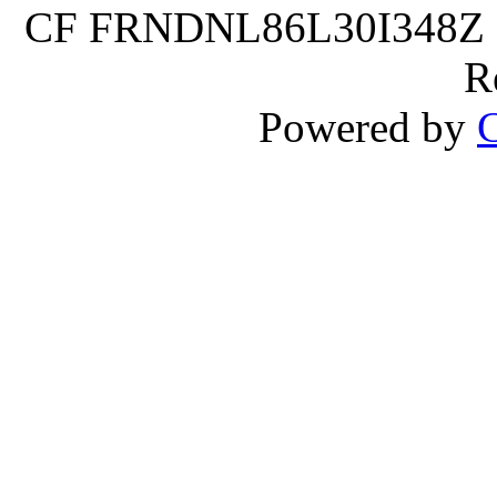
CF FRNDNL86L30I348Z P.
R
Powered by