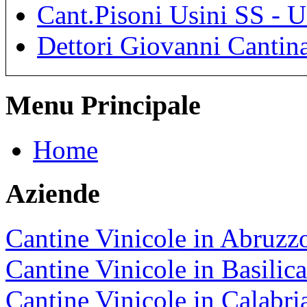
Cant.Pisoni Usini SS - U
Dettori Giovanni Cantina
Menu Principale
Home
Aziende
Cantine Vinicole in Abruzz
Cantine Vinicole in Basilica
Cantine Vinicole in Calabri