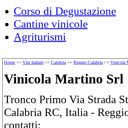
Corso di Degustazione
Cantine vinicole
Agriturismi
Home
>>
Vini italiani
>>
Calabria
>>
Reggio Calabria
>>
Vinicola 
Vinicola Martino Srl
Tronco Primo Via Strada St
Calabria RC, Italia - Reggi
contatti: