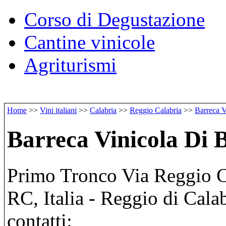
Corso di Degustazione
Cantine vinicole
Agriturismi
Home
>>
Vini italiani
>>
Calabria
>>
Reggio Calabria
>>
Barreca V
Barreca Vinicola Di 
Primo Tronco Via Reggio C
RC, Italia - Reggio di Cala
contatti: