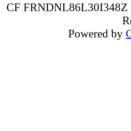
CF FRNDNL86L30I348Z P.
R
Powered by