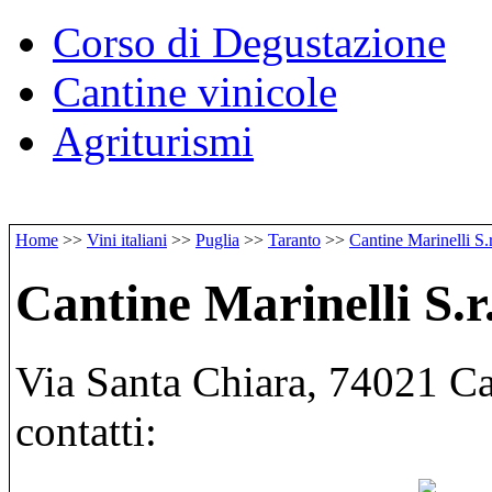
Corso di Degustazione
Cantine vinicole
Agriturismi
Home
>>
Vini italiani
>>
Puglia
>>
Taranto
>>
Cantine Marinelli S.r
Cantine Marinelli S.r.
Via Santa Chiara, 74021 Car
contatti: