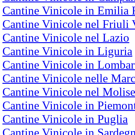
Cantine Vinicole in Emili
Cantine Vinicole nel Friuli 
Cantine Vinicole nel Lazio
Cantine Vinicole in Liguria
Cantine Vinicole in Lombar
Cantine Vinicole nelle Mar
Cantine Vinicole nel Molis
Cantine Vinicole in Piemon
Cantine Vinicole in Puglia
Cantine Vinicole in Sardeg