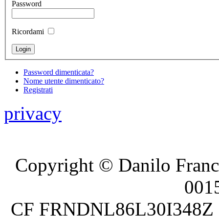
Password
Ricordami
Password dimenticata?
Nome utente dimenticato?
Registrati
privacy
Copyright © Danilo France
001
CF FRNDNL86L30I348Z P.