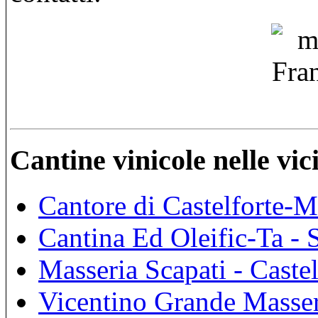
Cantine vinicole nelle vi
Cantore di Castelforte-
Cantina Ed Oleific-Ta -
Masseria Scapati - Castel
Vicentino Grande Masseri