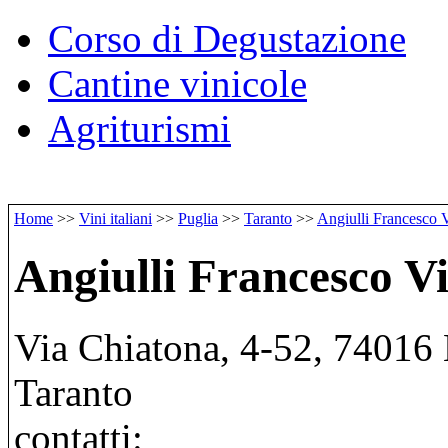
Corso di Degustazione
Cantine vinicole
Agriturismi
Home
>>
Vini italiani
>>
Puglia
>>
Taranto
>>
Angiulli Francesco V
Angiulli Francesco Vi
Via Chiatona, 4-52, 74016 M
Taranto
contatti: