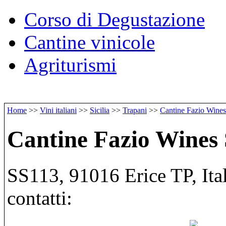
Corso di Degustazione
Cantine vinicole
Agriturismi
Home
>>
Vini italiani
>>
Sicilia
>>
Trapani
>>
Cantine Fazio Wines
Cantine Fazio Wines 
SS113, 91016 Erice TP, Ital
contatti: