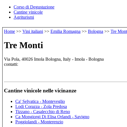
Corso di Degustazione
Cantine vinicole
Agriturismi
Home
>>
Vini italiani
>>
Emilia Romagna
>>
Bologna
>>
Tre Mont
Tre Monti
Via Pola, 40026 Imola Bologna, Italy - Imola - Bologna
contatti:
Cantine vinicole nelle vicinanze
Ca' Selvatica - Monteveglio
Lodi Corazza - Zola Predosa
Tizzano - Casalecchio di Reno
Ca Mongiorgi Di Elisa Orlandi - Savigno
Poggiolandi - Monterenzio