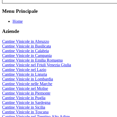
Menu Principale
Home
Aziende
Cantine Vinicole in Abruzzo
Cantine Vinicole in Basilicata
Cantine Vinicole in Calabria
Cantine Vinicole in Campania
Cantine Vinicole in Emilia Romagna
Cantine Vinicole nel Friuli Venezia Giulia
Cantine Vinicole nel Lazio
Cantine Vinicole in Liguria
Cantine Vinicole in Lombardia
Cantine Vinicole nelle Marche
Cantine Vinicole nel Molise
Cantine Vinicole in Piemonte
Cantine Vinicole in Puglia
Cantine Vinicole in Sardegna
Cantine Vinicole in Sicilia
Cantine Vinicole in Toscana
Cantine Vinicole nel Trentino Alto Adige