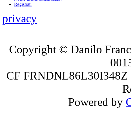
Registrati
privacy
Copyright © Danilo France
001
CF FRNDNL86L30I348Z P.
R
Powered by