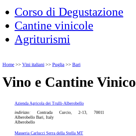
Corso di Degustazione
Cantine vinicole
Agriturismi
Home
>>
Vini italiani
>>
Puglia
>>
Bari
Vino e Cantine Vinico
Azienda Agricola dei Trulli-Alberobello
indirizzo:
Contrada Curcio, 2-13, 70011
Alberobello Bari, Italy
Alberobello
Masseria Carlucci Serra della Stella MT