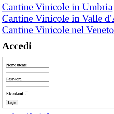
Cantine Vinicole in Umbria
Cantine Vinicole in Valle d
Cantine Vinicole nel Veneto
Accedi
Nome utente
Password
Ricordami