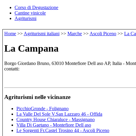
Corso di Degustazione
Cantine vinicole
Agriturismi
Home
>>
Agriturismi italiani
>>
Marche
>>
Ascoli Piceno
>>
La C
La Campana
Borgo Giordano Bruno, 63010 Montefiore Dell aso AP, Italia - Monte
contatti:
Agriturismi nelle vicinanze
PicchioGronde - Folignano
La Valle Del Sole V.San Lazzaro 46 - Offida
Country House Chiaraluce - Massignano
Villa Di Gaetano - Montefiore Dell aso
Le Sorgenti Fr.Castel Trosino 44 - Ascoli Piceno