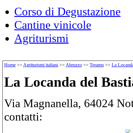
Corso di Degustazione
Cantine vinicole
Agriturismi
Home
>>
Agriturismi italiani
>>
Abruzzo
>>
Teramo
>>
La Locanda
La Locanda del Bast
Via Magnanella, 64024 Nota
contatti: