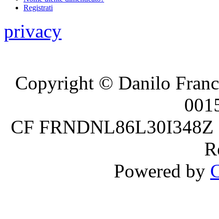
Registrati
privacy
Copyright © Danilo France
001
CF FRNDNL86L30I348Z P.
R
Powered by