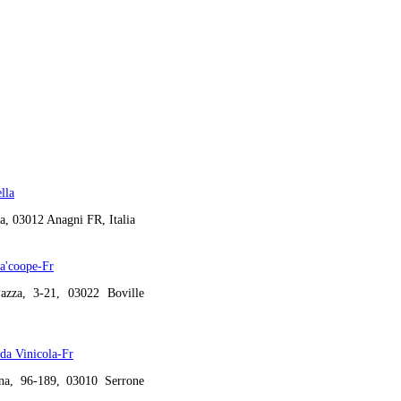
lla
a, 03012 Anagni FR, Italia
ta'coope-Fr
azza, 3-21, 03022 Boville
da Vinicola-Fr
ina, 96-189, 03010 Serrone