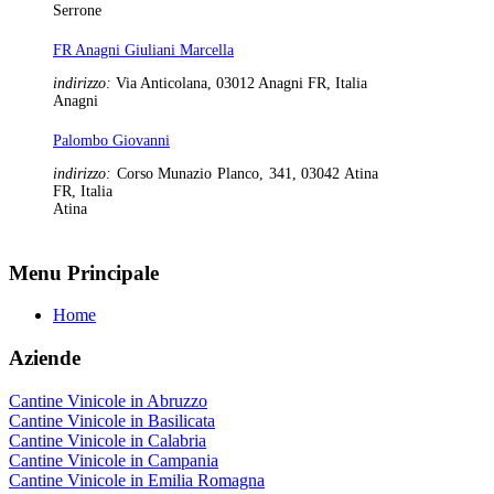
Serrone
FR Anagni Giuliani Marcella
indirizzo:
Via Anticolana, 03012 Anagni FR, Italia
Anagni
Palombo Giovanni
indirizzo:
Corso Munazio Planco, 341, 03042 Atina
FR, Italia
Atina
Menu Principale
Home
Aziende
Cantine Vinicole in Abruzzo
Cantine Vinicole in Basilicata
Cantine Vinicole in Calabria
Cantine Vinicole in Campania
Cantine Vinicole in Emilia Romagna