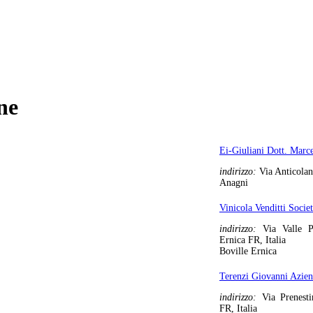
ne
Ei-Giuliani Dott. Marce
indirizzo:
Via Anticolan
Anagni
Vinicola Venditti Socie
indirizzo:
Via Valle P
Ernica FR, Italia
Boville Ernica
Terenzi Giovanni Azien
indirizzo:
Via Prenest
FR, Italia